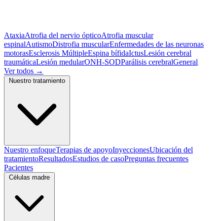
Ataxia
Atrofia del nervio óptico
Atrofia muscular
espinal
Autismo
Distrofia muscular
Enfermedades de las neuronas
motoras
Esclerosis Múltiple
Espina bífida
Ictus
Lesión cerebral
traumática
Lesión medular
ONH-SOD
Parálisis cerebral
General
Ver todos
→
Nuestro tratamiento
Nuestro enfoque
Terapias de apoyo
Inyecciones
Ubicación del
tratamiento
Resultados
Estudios de caso
Preguntas frecuentes
Pacientes
Células madre