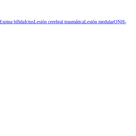
Espina bífida
Ictus
Lesión cerebral traumática
Lesión medular
ONH-