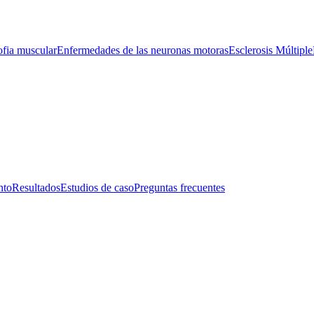
ofia muscular
Enfermedades de las neuronas motoras
Esclerosis Múltiple
nto
Resultados
Estudios de caso
Preguntas frecuentes