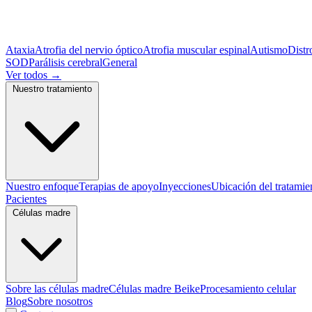
Ataxia
Atrofia del nervio óptico
Atrofia muscular espinal
Autismo
Distr
SOD
Parálisis cerebral
General
Ver todos
→
Nuestro tratamiento
Nuestro enfoque
Terapias de apoyo
Inyecciones
Ubicación del tratamie
Pacientes
Células madre
Sobre las células madre
Células madre Beike
Procesamiento celular
Blog
Sobre nosotros