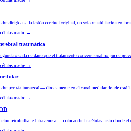
élulas madre →
 dirigidas a la lesión cerebral original, no solo rehabilitación en torno
élulas madre →
rebral traumática
gunda oleada de daño que el tratamiento convencional no puede prevenir.
élulas madre →
edular
e por vía intratecal — directamente en el canal medular donde está la l
élulas madre →
D
ón retrobulbar e intravenosa — colocando las células justo donde el ne
élulas madre →