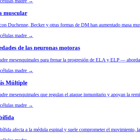
élulas madre →
 muscular
n Duchenne, Becker y otras formas de DM han aumentado masa muscular, 
élulas madre →
ades de las neuronas motoras
e mesenquimales para frenar la progresión de ELA y ELP — abordando la
élulas madre →
 Múltiple
e mesenquimales que regulan el ataque inmunitario y apoyan la remieli
élulas madre →
fida
fida afecta a la médula espinal y suele comprometer el movimiento, la s