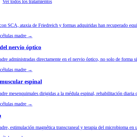
Ver todos los tratamientos
n SCA, ataxia de Friedreich y formas adquiridas han recuperado equilib
élulas madre →
l nervio óptico
e administradas directamente en el nervio óptico, no solo de forma sist
élulas madre →
uscular espinal
e mesenquimales dirigidas a la médula espinal, rehabilitación diaria 
élulas madre →
e, estimulación magnética transcraneal y terapia del microbioma en un 