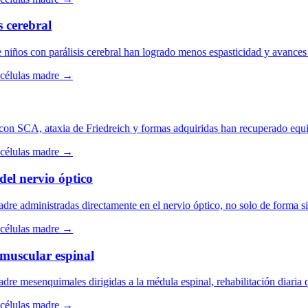
cerebral
iños con parálisis cerebral han logrado menos espasticidad y avances e
élulas madre →
n SCA, ataxia de Friedreich y formas adquiridas han recuperado equilib
élulas madre →
l nervio óptico
e administradas directamente en el nervio óptico, no solo de forma sist
élulas madre →
uscular espinal
e mesenquimales dirigidas a la médula espinal, rehabilitación diaria 
élulas madre →