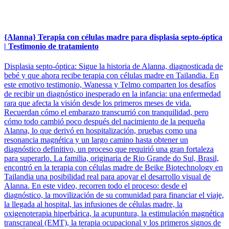
{Alanna} Terapia con células madre para displasia septo-óptica
| Testimonio de tratamiento
Displasia septo-óptica: Sigue la historia de Alanna, diagnosticada de
bebé y que ahora recibe terapia con células madre en Tailandia. En
este emotivo testimonio, Wanessa y Telmo comparten los desafíos
de recibir un diagnóstico inesperado en la infancia: una enfermedad
rara que afecta la visión desde los primeros meses de vida.
Recuerdan cómo el embarazo transcurrió con tranquilidad, pero
cómo todo cambió poco después del nacimiento de la pequeña
Alanna, lo que derivó en hospitalización, pruebas como una
resonancia magnética y un largo camino hasta obtener un
diagnóstico definitivo, un proceso que requirió una gran fortaleza
para superarlo. La familia, originaria de Rio Grande do Sul, Brasil,
encontró en la terapia con células madre de Beike Biotechnology en
Tailandia una posibilidad real para apoyar el desarrollo visual de
Alanna. En este video, recorren todo el proceso: desde el
diagnóstico, la movilización de su comunidad para financiar el viaje,
la llegada al hospital, las infusiones de células madre, la
oxigenoterapia hiperbárica, la acupuntura, la estimulación magnética
transcraneal (EMT), la terapia ocupacional y los primeros signos de