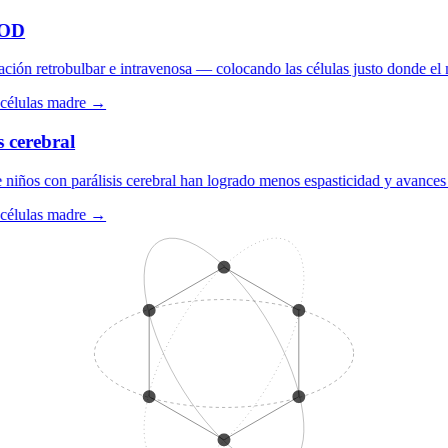
D
ón retrobulbar e intravenosa — colocando las células justo donde el ne
élulas madre →
cerebral
iños con parálisis cerebral han logrado menos espasticidad y avances e
élulas madre →