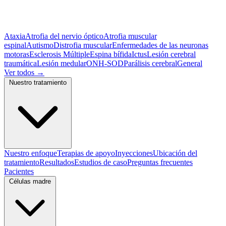
Ataxia
Atrofia del nervio óptico
Atrofia muscular
espinal
Autismo
Distrofia muscular
Enfermedades de las neuronas
motoras
Esclerosis Múltiple
Espina bífida
Ictus
Lesión cerebral
traumática
Lesión medular
ONH-SOD
Parálisis cerebral
General
Ver todos
→
Nuestro tratamiento
Nuestro enfoque
Terapias de apoyo
Inyecciones
Ubicación del
tratamiento
Resultados
Estudios de caso
Preguntas frecuentes
Pacientes
Células madre