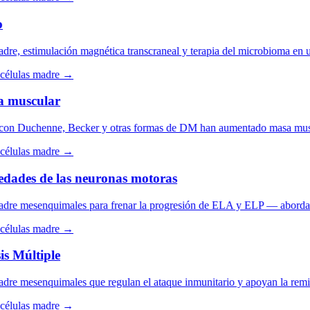
e, estimulación magnética transcraneal y terapia del microbioma en un 
élulas madre →
 muscular
n Duchenne, Becker y otras formas de DM han aumentado masa muscular, 
élulas madre →
ades de las neuronas motoras
e mesenquimales para frenar la progresión de ELA y ELP — abordando la
élulas madre →
 Múltiple
e mesenquimales que regulan el ataque inmunitario y apoyan la remieli
élulas madre →