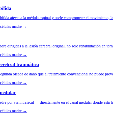
fida
fida afecta a la médula espinal y suele comprometer el movimiento, la s
élulas madre →
 dirigidas a la lesión cerebral original, no solo rehabilitación en torno
élulas madre →
rebral traumática
gunda oleada de daño que el tratamiento convencional no puede prevenir.
élulas madre →
edular
e por vía intratecal — directamente en el canal medular donde está la l
élulas madre →