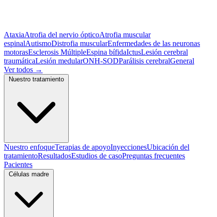
Ataxia
Atrofia del nervio óptico
Atrofia muscular
espinal
Autismo
Distrofia muscular
Enfermedades de las neuronas
motoras
Esclerosis Múltiple
Espina bífida
Ictus
Lesión cerebral
traumática
Lesión medular
ONH-SOD
Parálisis cerebral
General
Ver todos
→
Nuestro tratamiento
Nuestro enfoque
Terapias de apoyo
Inyecciones
Ubicación del
tratamiento
Resultados
Estudios de caso
Preguntas frecuentes
Pacientes
Células madre