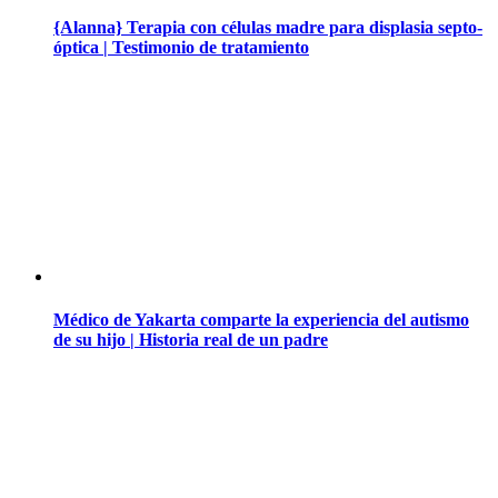
{Alanna} Terapia con células madre para displasia septo-
óptica | Testimonio de tratamiento
Médico de Yakarta comparte la experiencia del autismo
de su hijo | Historia real de un padre