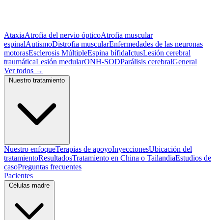
Ataxia
Atrofia del nervio óptico
Atrofia muscular
espinal
Autismo
Distrofia muscular
Enfermedades de las neuronas
motoras
Esclerosis Múltiple
Espina bífida
Ictus
Lesión cerebral
traumática
Lesión medular
ONH-SOD
Parálisis cerebral
General
Ver todos
→
Nuestro tratamiento
Nuestro enfoque
Terapias de apoyo
Inyecciones
Ubicación del
tratamiento
Resultados
Tratamiento en China o Tailandia
Estudios de
caso
Preguntas frecuentes
Pacientes
Células madre