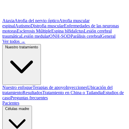
Ataxia
Atrofia del nervio óptico
Atrofia muscular
espinal
Autismo
Distrofia muscular
Enfermedades de las neuronas
motoras
Esclerosis Múltiple
Espina bífida
Ictus
Lesión cerebral
traumática
Lesión medular
ONH-SOD
Parálisis cerebral
General
Ver todos
→
Nuestro tratamiento
Nuestro enfoque
Terapias de apoyo
Inyecciones
Ubicación del
tratamiento
Resultados
Tratamiento en China o Tailandia
Estudios de
caso
Preguntas frecuentes
Pacientes
Células madre