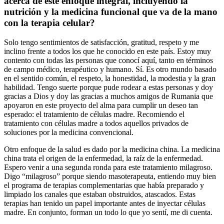
acerca de este enfoque integral, incluyendo la
nutrición y la medicina funcional que va de la mano
con la terapia celular?
Solo tengo sentimientos de satisfacción, gratitud, respeto y me
inclino frente a todos los que he conocido en este país. Estoy muy
contento con todas las personas que conocí aquí, tanto en términos
de campo médico, terapéutico y humano. Sí. Es otro mundo basado
en el sentido común, el respeto, la honestidad, la modestia y la gran
habilidad. Tengo suerte porque pude rodear a estas personas y doy
gracias a Dios y doy las gracias a muchos amigos de Rumania que
apoyaron en este proyecto del alma para cumplir un deseo tan
esperado: el tratamiento de células madre. Recomiendo el
tratamiento con células madre a todos aquellos privados de
soluciones por la medicina convencional.
Otro enfoque de la salud es dado por la medicina china. La medicina
china trata el origen de la enfermedad, la raíz de la enfermedad.
Espero venir a una segunda ronda para este tratamiento milagroso.
Digo “milagroso” porque siendo masoterapeuta, entiendo muy bien
el programa de terapias complementarias que había preparado y
limpiado los canales que estaban obstruidos, atascados. Estas
terapias han tenido un papel importante antes de inyectar células
madre. En conjunto, forman un todo lo que yo sentí, me di cuenta.