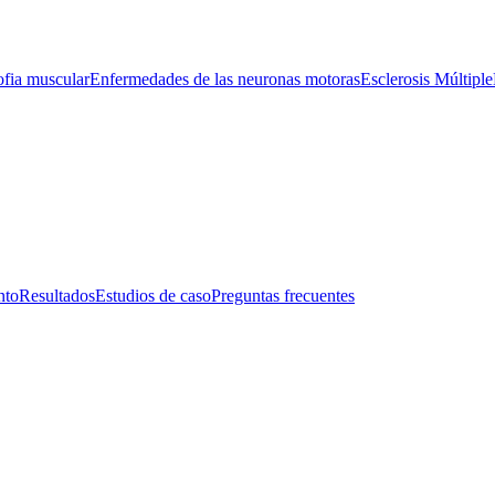
ofia muscular
Enfermedades de las neuronas motoras
Esclerosis Múltiple
nto
Resultados
Estudios de caso
Preguntas frecuentes