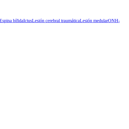
Espina bífida
Ictus
Lesión cerebral traumática
Lesión medular
ONH-