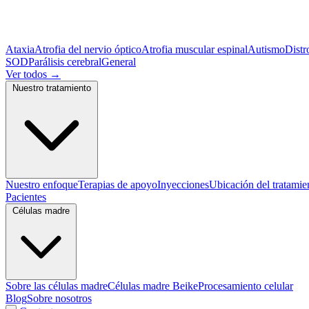
Ataxia
Atrofia del nervio óptico
Atrofia muscular espinal
Autismo
Distr
SOD
Parálisis cerebral
General
Ver todos
→
Nuestro tratamiento
Nuestro enfoque
Terapias de apoyo
Inyecciones
Ubicación del tratamie
Pacientes
Células madre
Sobre las células madre
Células madre Beike
Procesamiento celular
Blog
Sobre nosotros