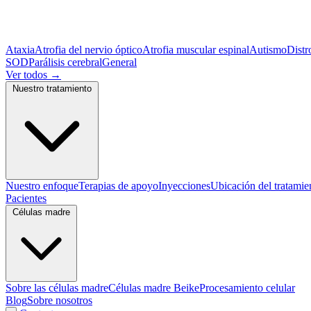
Ataxia
Atrofia del nervio óptico
Atrofia muscular espinal
Autismo
Distr
SOD
Parálisis cerebral
General
Ver todos
→
Nuestro tratamiento
Nuestro enfoque
Terapias de apoyo
Inyecciones
Ubicación del tratamie
Pacientes
Células madre
Sobre las células madre
Células madre Beike
Procesamiento celular
Blog
Sobre nosotros