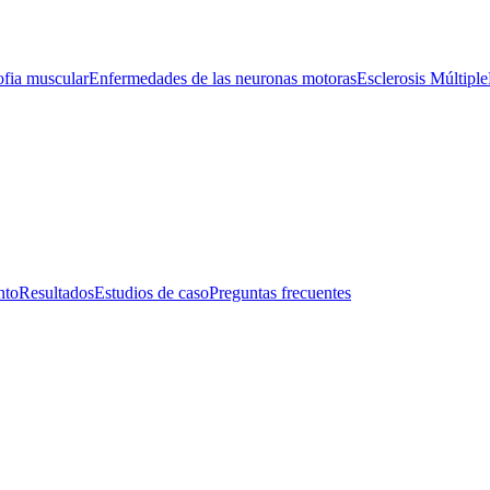
ofia muscular
Enfermedades de las neuronas motoras
Esclerosis Múltiple
nto
Resultados
Estudios de caso
Preguntas frecuentes