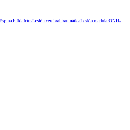
Espina bífida
Ictus
Lesión cerebral traumática
Lesión medular
ONH-