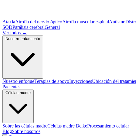
Ataxia
Atrofia del nervio óptico
Atrofia muscular espinal
Autismo
Distr
SOD
Parálisis cerebral
General
Ver todos
→
Nuestro tratamiento
Nuestro enfoque
Terapias de apoyo
Inyecciones
Ubicación del tratamie
Pacientes
Células madre
Sobre las células madre
Células madre Beike
Procesamiento celular
Blog
Sobre nosotros