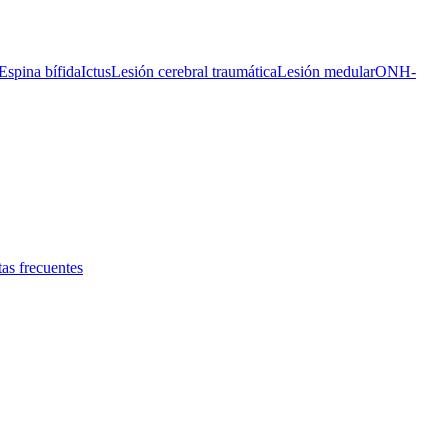
Espina bífida
Ictus
Lesión cerebral traumática
Lesión medular
ONH-
as frecuentes