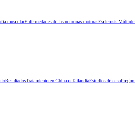
ofia muscular
Enfermedades de las neuronas motoras
Esclerosis Múltiple
nto
Resultados
Tratamiento en China o Tailandia
Estudios de caso
Pregunt