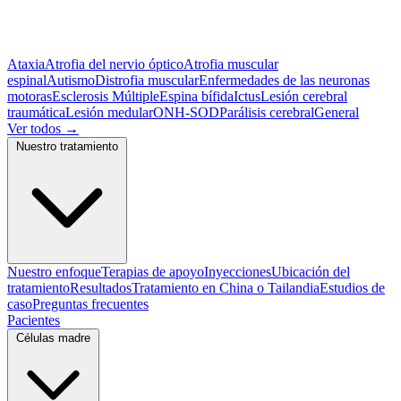
Ataxia
Atrofia del nervio óptico
Atrofia muscular
espinal
Autismo
Distrofia muscular
Enfermedades de las neuronas
motoras
Esclerosis Múltiple
Espina bífida
Ictus
Lesión cerebral
traumática
Lesión medular
ONH-SOD
Parálisis cerebral
General
Ver todos
→
Nuestro tratamiento
Nuestro enfoque
Terapias de apoyo
Inyecciones
Ubicación del
tratamiento
Resultados
Tratamiento en China o Tailandia
Estudios de
caso
Preguntas frecuentes
Pacientes
Células madre