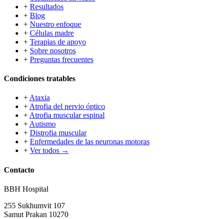
+
Resultados
+
Blog
+
Nuestro enfoque
+
Células madre
+
Terapias de apoyo
+
Sobre nosotros
+
Preguntas frecuentes
Condiciones tratables
+
Ataxia
+
Atrofia del nervio óptico
+
Atrofia muscular espinal
+
Autismo
+
Distrofia muscular
+
Enfermedades de las neuronas motoras
+
Ver todos →
Contacto
BBH Hospital
255 Sukhumvit 107
Samut Prakan 10270