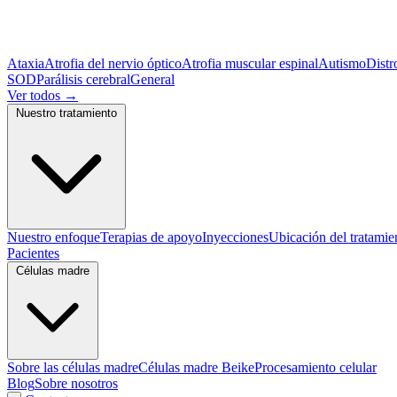
Ataxia
Atrofia del nervio óptico
Atrofia muscular espinal
Autismo
Distr
SOD
Parálisis cerebral
General
Ver todos
→
Nuestro tratamiento
Nuestro enfoque
Terapias de apoyo
Inyecciones
Ubicación del tratamie
Pacientes
Células madre
Sobre las células madre
Células madre Beike
Procesamiento celular
Blog
Sobre nosotros