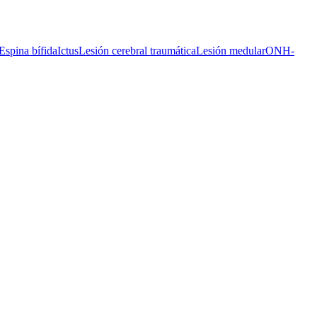
Espina bífida
Ictus
Lesión cerebral traumática
Lesión medular
ONH-