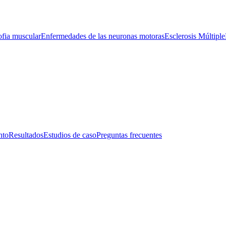
ofia muscular
Enfermedades de las neuronas motoras
Esclerosis Múltiple
nto
Resultados
Estudios de caso
Preguntas frecuentes