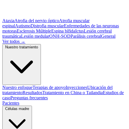
Ataxia
Atrofia del nervio óptico
Atrofia muscular
espinal
Autismo
Distrofia muscular
Enfermedades de las neuronas
motoras
Esclerosis Múltiple
Espina bífida
Ictus
Lesión cerebral
traumática
Lesión medular
ONH-SOD
Parálisis cerebral
General
Ver todos
→
Nuestro tratamiento
Nuestro enfoque
Terapias de apoyo
Inyecciones
Ubicación del
tratamiento
Resultados
Tratamiento en China o Tailandia
Estudios de
caso
Preguntas frecuentes
Pacientes
Células madre