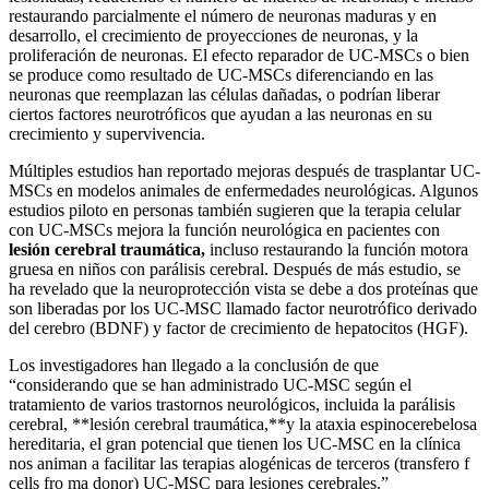
restaurando parcialmente el número de neuronas maduras y en
desarrollo, el crecimiento de proyecciones de neuronas, y la
proliferación de neuronas. El efecto reparador de UC-MSCs o bien
se produce como resultado de UC-MSCs diferenciando en las
neuronas que reemplazan las células dañadas, o podrían liberar
ciertos factores neurotróficos que ayudan a las neuronas en su
crecimiento y supervivencia.
Múltiples estudios han reportado mejoras después de trasplantar UC-
MSCs en modelos animales de enfermedades neurológicas. Algunos
estudios piloto en personas también sugieren que la terapia celular
con UC-MSCs mejora la función neurológica en pacientes con
lesión cerebral
traumática,
incluso restaurando la función motora
gruesa en niños con parálisis cerebral. Después de más estudio, se
ha revelado que la neuroprotección vista se debe a dos proteínas que
son liberadas por los UC-MSC llamado factor neurotrófico derivado
del cerebro (BDNF) y factor de crecimiento de hepatocitos (HGF).
Los investigadores han llegado a la conclusión de que
“considerando que se han administrado UC-MSC según el
tratamiento de varios trastornos neurológicos, incluida la parálisis
cerebral, **lesión cerebral traumática,**y la ataxia espinocerebelosa
hereditaria, el gran potencial que tienen los UC-MSC en la clínica
nos animan a facilitar las terapias alogénicas de terceros (transfero f
cells fro ma donor) UC-MSC para lesiones cerebrales.”