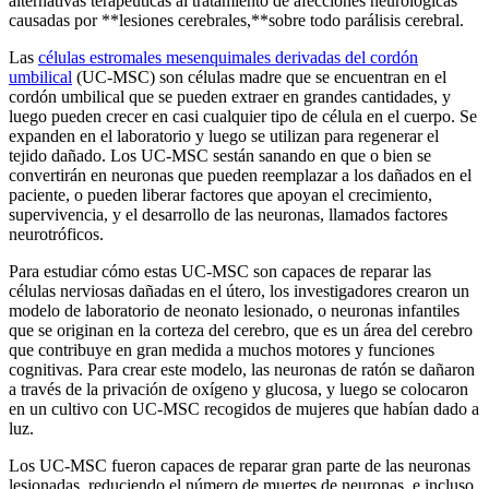
alternativas terapéuticas al tratamiento de afecciones neurológicas
causadas por **lesiones cerebrales,**sobre todo parálisis cerebral.
Las
células estromales mesenquimales derivadas del cordón
umbilical
(UC-MSC) son células madre que se encuentran en el
cordón umbilical que se pueden extraer en grandes cantidades, y
luego pueden crecer en casi cualquier tipo de célula en el cuerpo. Se
expanden en el laboratorio y luego se utilizan para regenerar el
tejido dañado. Los UC-MSC sestán sanando en que o bien se
convertirán en neuronas que pueden reemplazar a los dañados en el
paciente, o pueden liberar factores que apoyan el crecimiento,
supervivencia, y el desarrollo de las neuronas, llamados factores
neurotróficos.
Para estudiar cómo estas UC-MSC son capaces de reparar las
células nerviosas dañadas en el útero, los investigadores crearon un
modelo de laboratorio de neonato lesionado, o neuronas infantiles
que se originan en la corteza del cerebro, que es un área del cerebro
que contribuye en gran medida a muchos motores y funciones
cognitivas. Para crear este modelo, las neuronas de ratón se dañaron
a través de la privación de oxígeno y glucosa, y luego se colocaron
en un cultivo con UC-MSC recogidos de mujeres que habían dado a
luz.
Los UC-MSC fueron capaces de reparar gran parte de las neuronas
lesionadas, reduciendo el número de muertes de neuronas, e incluso