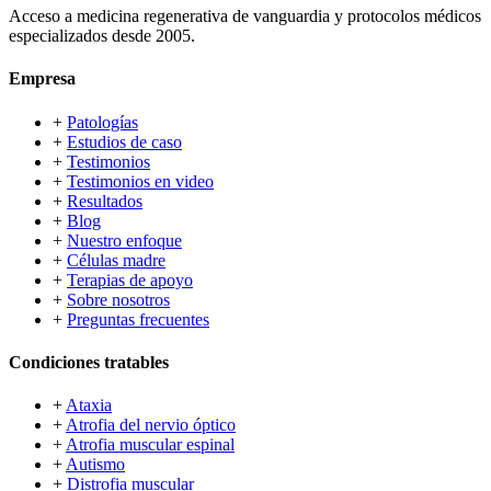
Acceso a medicina regenerativa de vanguardia y protocolos médicos
especializados desde 2005.
Empresa
+
Patologías
+
Estudios de caso
+
Testimonios
+
Testimonios en video
+
Resultados
+
Blog
+
Nuestro enfoque
+
Células madre
+
Terapias de apoyo
+
Sobre nosotros
+
Preguntas frecuentes
Condiciones tratables
+
Ataxia
+
Atrofia del nervio óptico
+
Atrofia muscular espinal
+
Autismo
+
Distrofia muscular