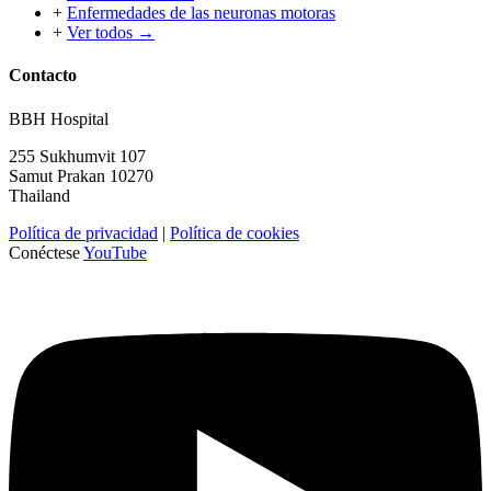
+
Enfermedades de las neuronas motoras
+
Ver todos →
Contacto
BBH Hospital
255 Sukhumvit 107
Samut Prakan 10270
Thailand
Política de privacidad
|
Política de cookies
Conéctese
YouTube