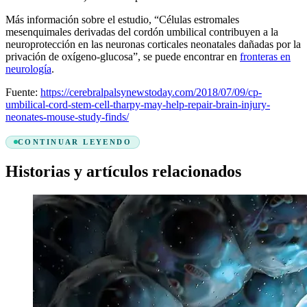
Más información sobre el estudio, “Células estromales
mesenquimales derivadas del cordón umbilical contribuyen a la
neuroprotección en las neuronas corticales neonatales dañadas por la
privación de oxígeno-glucosa”, se puede encontrar en
fronteras en
neurología
.
Fuente:
https://cerebralpalsynewstoday.com/2018/07/09/cp-
umbilical-cord-stem-cell-tharpy-may-help-repair-brain-injury-
neonates-mouse-study-finds/
CONTINUAR LEYENDO
Historias y artículos relacionados