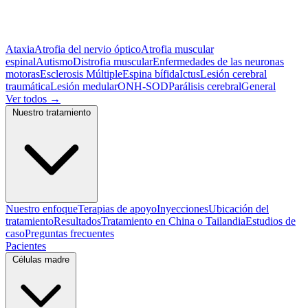
Ataxia
Atrofia del nervio óptico
Atrofia muscular
espinal
Autismo
Distrofia muscular
Enfermedades de las neuronas
motoras
Esclerosis Múltiple
Espina bífida
Ictus
Lesión cerebral
traumática
Lesión medular
ONH-SOD
Parálisis cerebral
General
Ver todos
→
Nuestro tratamiento
Nuestro enfoque
Terapias de apoyo
Inyecciones
Ubicación del
tratamiento
Resultados
Tratamiento en China o Tailandia
Estudios de
caso
Preguntas frecuentes
Pacientes
Células madre