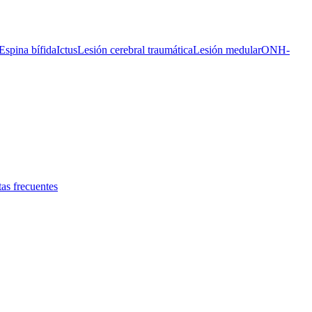
Espina bífida
Ictus
Lesión cerebral traumática
Lesión medular
ONH-
as frecuentes