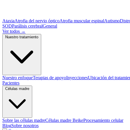
Ataxia
Atrofia del nervio óptico
Atrofia muscular espinal
Autismo
Distr
SOD
Parálisis cerebral
General
Ver todos
→
Nuestro tratamiento
Nuestro enfoque
Terapias de apoyo
Inyecciones
Ubicación del tratamie
Pacientes
Células madre
Sobre las células madre
Células madre Beike
Procesamiento celular
Blog
Sobre nosotros