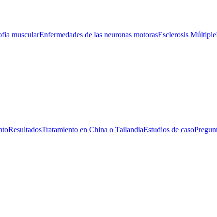
ofia muscular
Enfermedades de las neuronas motoras
Esclerosis Múltiple
nto
Resultados
Tratamiento en China o Tailandia
Estudios de caso
Pregunt