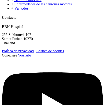
+
Enfermedades de las neuronas motoras
+
Ver todos →
Contacto
BBH Hospital
255 Sukhumvit 107
Samut Prakan 10270
Thailand
Política de privacidad
|
Política de cookies
Conéctese
YouTube