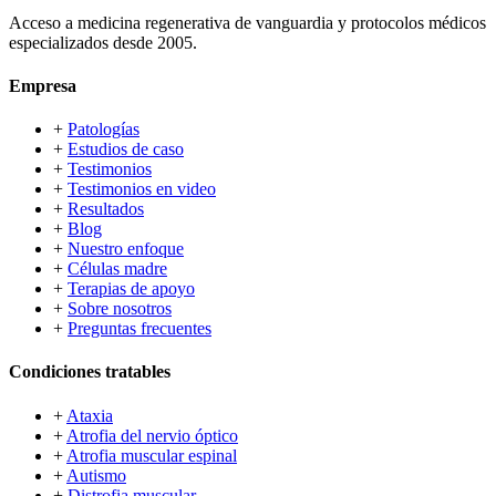
Acceso a medicina regenerativa de vanguardia y protocolos médicos
especializados desde 2005.
Empresa
+
Patologías
+
Estudios de caso
+
Testimonios
+
Testimonios en video
+
Resultados
+
Blog
+
Nuestro enfoque
+
Células madre
+
Terapias de apoyo
+
Sobre nosotros
+
Preguntas frecuentes
Condiciones tratables
+
Ataxia
+
Atrofia del nervio óptico
+
Atrofia muscular espinal
+
Autismo
+
Distrofia muscular