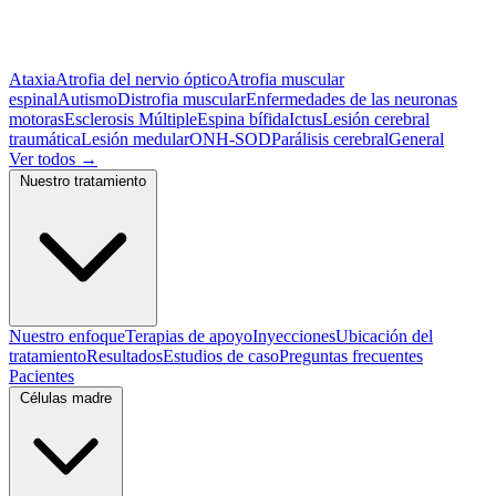
Ataxia
Atrofia del nervio óptico
Atrofia muscular
espinal
Autismo
Distrofia muscular
Enfermedades de las neuronas
motoras
Esclerosis Múltiple
Espina bífida
Ictus
Lesión cerebral
traumática
Lesión medular
ONH-SOD
Parálisis cerebral
General
Ver todos
→
Nuestro tratamiento
Nuestro enfoque
Terapias de apoyo
Inyecciones
Ubicación del
tratamiento
Resultados
Estudios de caso
Preguntas frecuentes
Pacientes
Células madre