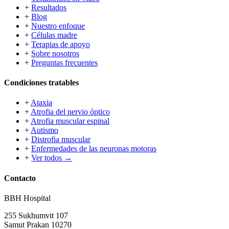
+
Resultados
+
Blog
+
Nuestro enfoque
+
Células madre
+
Terapias de apoyo
+
Sobre nosotros
+
Preguntas frecuentes
Condiciones tratables
+
Ataxia
+
Atrofia del nervio óptico
+
Atrofia muscular espinal
+
Autismo
+
Distrofia muscular
+
Enfermedades de las neuronas motoras
+
Ver todos →
Contacto
BBH Hospital
255 Sukhumvit 107
Samut Prakan 10270