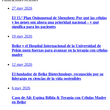
27 may 2026
El 15.º Plan Quinquenal de Shenzhen: Por qué las células
y los genes son ahora una prioridad nacional – y qué
significa para los pacientes
19 may 2026
Beike y el Hospital Internacional de la Universidad de
Pekín unen fuerzas para avanzar en la terapia con células
madre
12 may 2026
El fundador de Beike Biotechnology, reconocido por su
liderazgo en ciencias de la vida sostenibles
6 may 2026
Caso de Ali: Espina Bífida & Terapia con Células Madre
en Beike