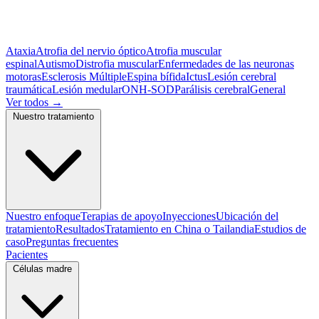
Ataxia
Atrofia del nervio óptico
Atrofia muscular
espinal
Autismo
Distrofia muscular
Enfermedades de las neuronas
motoras
Esclerosis Múltiple
Espina bífida
Ictus
Lesión cerebral
traumática
Lesión medular
ONH-SOD
Parálisis cerebral
General
Ver todos
→
Nuestro tratamiento
Nuestro enfoque
Terapias de apoyo
Inyecciones
Ubicación del
tratamiento
Resultados
Tratamiento en China o Tailandia
Estudios de
caso
Preguntas frecuentes
Pacientes
Células madre