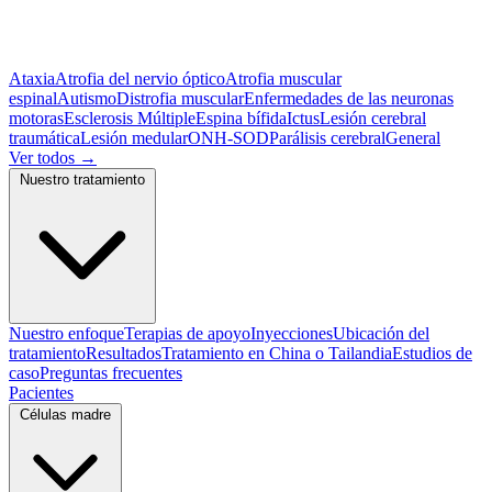
Ataxia
Atrofia del nervio óptico
Atrofia muscular
espinal
Autismo
Distrofia muscular
Enfermedades de las neuronas
motoras
Esclerosis Múltiple
Espina bífida
Ictus
Lesión cerebral
traumática
Lesión medular
ONH-SOD
Parálisis cerebral
General
Ver todos
→
Nuestro tratamiento
Nuestro enfoque
Terapias de apoyo
Inyecciones
Ubicación del
tratamiento
Resultados
Tratamiento en China o Tailandia
Estudios de
caso
Preguntas frecuentes
Pacientes
Células madre