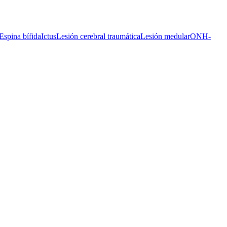
Espina bífida
Ictus
Lesión cerebral traumática
Lesión medular
ONH-