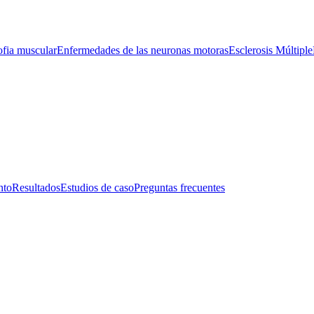
ofia muscular
Enfermedades de las neuronas motoras
Esclerosis Múltiple
nto
Resultados
Estudios de caso
Preguntas frecuentes