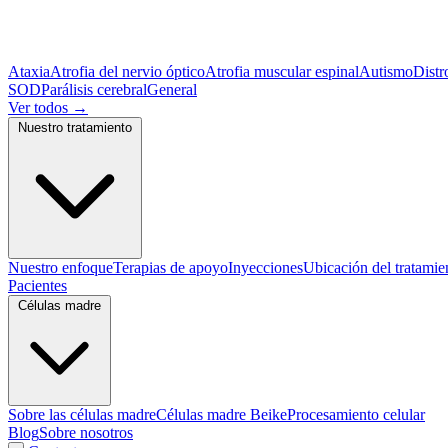
Ataxia
Atrofia del nervio óptico
Atrofia muscular espinal
Autismo
Distr
SOD
Parálisis cerebral
General
Ver todos
→
Nuestro tratamiento
Nuestro enfoque
Terapias de apoyo
Inyecciones
Ubicación del tratamie
Pacientes
Células madre
Sobre las células madre
Células madre Beike
Procesamiento celular
Blog
Sobre nosotros